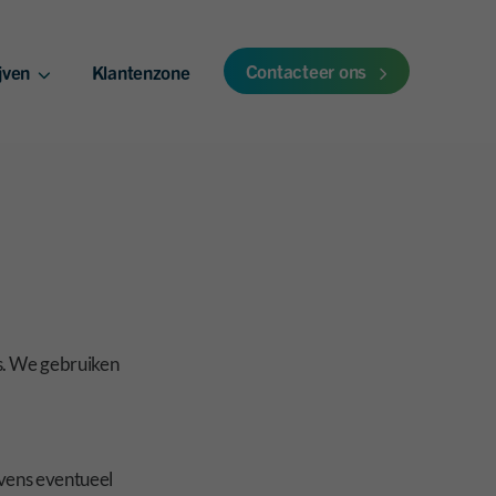
Contacteer ons
jven
Klantenzone
ngen
s. We gebruiken
vens eventueel