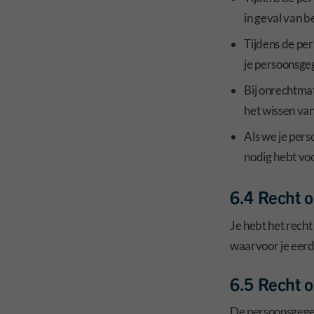
in geval van b
Tijdens de pe
je persoonsge
Bij onrechtma
het wissen va
Als we je per
nodig hebt vo
6.4 Recht 
Je hebt het rech
waarvoor je eerd
6.5 Recht o
De persoonsgegev