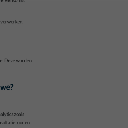
overeenkomst
e verwerken.
ite. Deze worden
 we?
lytics zoals
ultatie, uur en