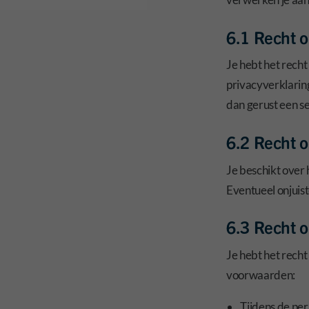
6.1 Recht o
Je hebt het rech
privacyverklarin
dan gerust een se
6.2 Recht o
Je beschikt over 
Eventueel onjuist
6.3 Recht 
Je hebt het recht
voorwaarden:
Tijdens de pe