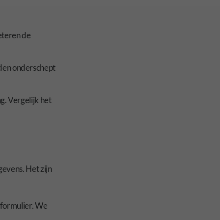
eteren de
rden onderschept
g. Vergelijk het
evens. Het zijn
tformulier. We