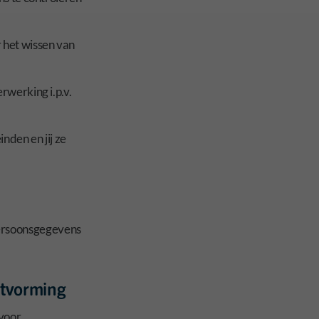
 het wissen van
rwerking i.p.v.
den en jij ze
persoonsgegevens
itvorming
voor