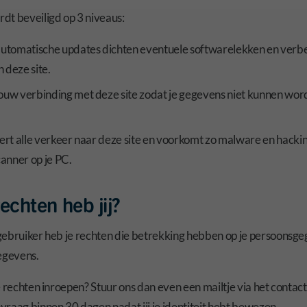
dt beveiligd op 3 niveaus:
utomatische updates dichten eventuele softwarelekken en verb
n deze site.
 jouw verbinding met deze site zodat je gegevens niet kunnen wo
ltert alle verkeer naar deze site en voorkomt zo malware en hackin
anner op je PC.
echten heb jij?
gebruiker heb je rechten die betrekking hebben op je persoonsgeg
gegevens.
e rechten inroepen? Stuur ons dan even een mailtje via het contac
raag binnen 30 dagen nadat jij je identiteit hebt bewezen.