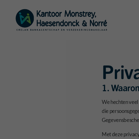
Priv
1. Waarom
We hechten veel
die persoonsgeg
Gegevensbescher
Met deze privacy