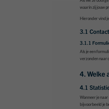
Als we ze doorge
waarin zij jouw 
Hieronder vind j
3.1 Contact
3.1.1 Formuli
Als je een formu
verzonden naar o
4. Welke
4.1 Statist
Wanneer je naar 
bijvoorbeeld je 