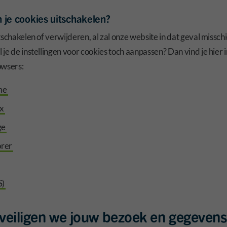
 je cookies uitschakelen?
tschakelen of verwijderen, al zal onze website in dat geval missch
je de instellingen voor cookies toch aanpassen? Dan vind je hier i
owsers:
me
ox
ge
orer
S)
veiligen we jouw bezoek en gegevens