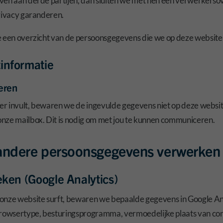
ven aan derde partijen, dan sluiten we met hen een verwerkers
privacy garanderen.
e een overzicht van de persoonsgegevens die we op deze websit
informatie
eren
lier invult, bewaren we de ingevulde gegevens niet op deze webs
nze mailbox. Dit is nodig om met jou te kunnen communiceren.
 andere persoonsgegevens verwerken
ieken (Google Analytics)
onze website surft, bewaren we bepaalde gegevens in Google Ana
browsertype, besturingsprogramma, vermoedelijke plaats van cons