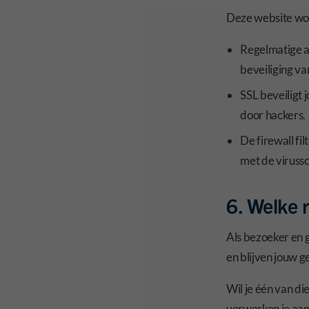
Deze website wor
Regelmatige a
beveiliging va
SSL beveiligt
door hackers.
De firewall fi
met de virussc
6. Welke r
Als bezoeker en 
en blijven jouw 
Wil je één van di
verwerken je aanv