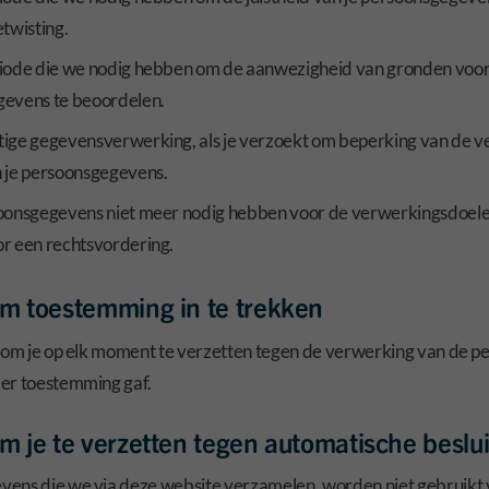
etwisting.
riode die we nodig hebben om de aanwezigheid van gronden voor
gevens te beoordelen.
tige gegevensverwerking, als je verzoekt om beperking van de ve
n je persoonsgegevens.
soonsgegevens niet meer nodig hebben voor de verwerkingsdoelein
or een rechtsvordering.
om toestemming in te trekken
t om je op elk moment te verzetten tegen de verwerking van de 
er toestemming gaf.
m je te verzetten tegen automatische beslu
ens die we via deze website verzamelen, worden niet gebruikt 