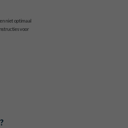
ien niet optimaal
nstructies voor
?