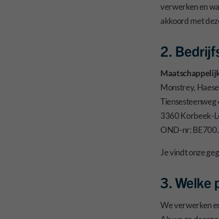
verwerken en wat 
akkoord met deze
2. Bedrij
Maatschappelijk
Monstrey, Haese
Tiensesteenweg
3360 Korbeek-L
OND-nr: BE700
Je vindt onze ge
3. Welke
We verwerken enk