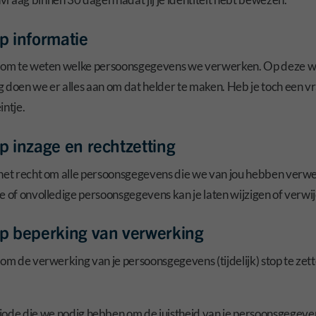
p informatie
t om te weten welke persoonsgegevens we verwerken. Op deze we
g doen we er alles aan om dat helder te maken. Heb je toch een v
intje.
p inzage en rechtzetting
het recht om alle persoonsgegevens die we van jou hebben verwerk
e of onvolledige persoonsgegevens kan je laten wijzigen of verwi
op beperking van verwerking
 om de verwerking van je persoonsgegevens (tijdelijk) stop te ze
riode die we nodig hebben om de juistheid van je persoonsgegeve