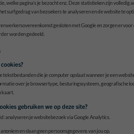
ie, welke pagina’s je bezocht enz. Deze statistieken zijn volledig
het surfgedrag van bezoekers te analyseren en de website te opt
erwerkersovereenkomst gesloten met Google en zorgen ervoor 
rder worden gedeeld.
s
n cookies?
ne tekstbestanden die je computer opslaat wanneer je een websit
ormatie over je browsertype, besturingssysteem, geografische loc
 kaart.
ookies gebruiken we op deze site?
gid: analyseren je websitebezoek via Google Analytics.
n anoniem en slaan geen persoonsgegevens van jou op.