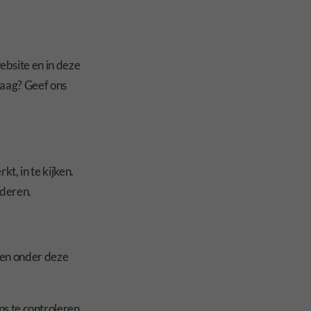
bsite en in deze
raag? Geef ons
t, in te kijken.
jderen.
tten onder deze
ns te controleren