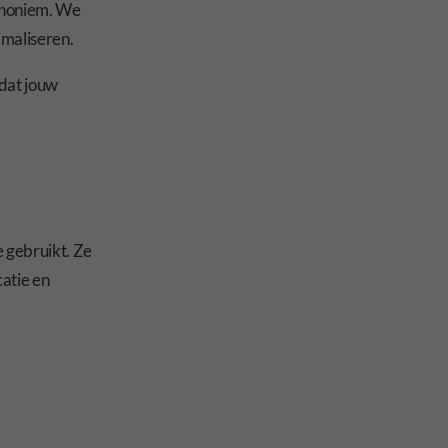
 anoniem. We
imaliseren.
dat jouw
e gebruikt. Ze
atie en