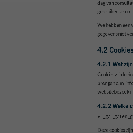
dag van consultat
gebruiken ze om 
We hebben een v
gegevens niet ve
4.2 Cookie
4.2.1 Wat zij
Cookies zijn klei
brengen o.m. inf
websitebezoek in
4.2.2 Welke c
_ga, _gat en _
Deze cookies zij