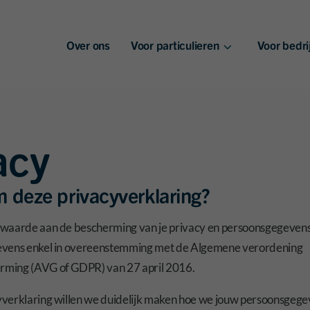
Over ons
Voor particulieren
Voor bedri
Bank
Bank
Verzekeringen
Verzekeri
acy
 deze privacyverklaring?
 waarde aan de bescherming van je privacy en persoonsgegeven
evens enkel in overeenstemming met de Algemene verordening
ming (AVG of GDPR) van 27 april 2016.
verklaring willen we duidelijk maken hoe we jouw persoonsgege