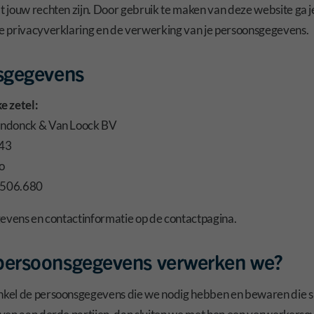
jouw rechten zijn. Door gebruik te maken van deze website ga je
 privacyverklaring en de verwerking van je persoonsgegevens.
fsgegevens
e zetel:
ndonck & Van Loock BV
 43
o
.506.680
gevens en contactinformatie op de contactpagina.
 persoonsgegevens verwerken we?
el de persoonsgegevens die we nodig hebben en bewaren die slec